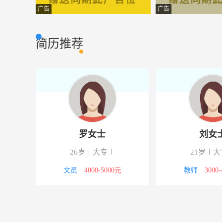
设计师
行于天装潢（广
其它类型
广告
广告
话务员
南通中宏保险
其它类型
简历推荐
总工助理
中铁西北科学研
其他类型
出纳
南通同华空调有
其它类型
寿险代理人
美国友邦保险有
其它类型
业务员
行于天装潢（广
其它类型
罗女士
刘女
电话营销
南通品月广告有
其它类型
26岁
大专
21岁
大
话务员
中国平安南通分
其它类型
4000元
文员
4000-5000元
教师
3000