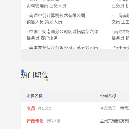
资料管理员
业务人员
业务员
· 南通中创计算机技术有限公司
· 上海
销售人员
策划人员
文员
卫
· 中国平安南通分公司区域拓展部六课
· 南通
话务员
客户服务
话务员
· 行于
· 美国友邦保险有限公司江苏分公司南通营销服
寿险代理人
设计师
热门职位
职位名称
公司名称
文员
甘肃浩天工程管
办公文员
行政专员
兰州东瑞制药有
行政人事