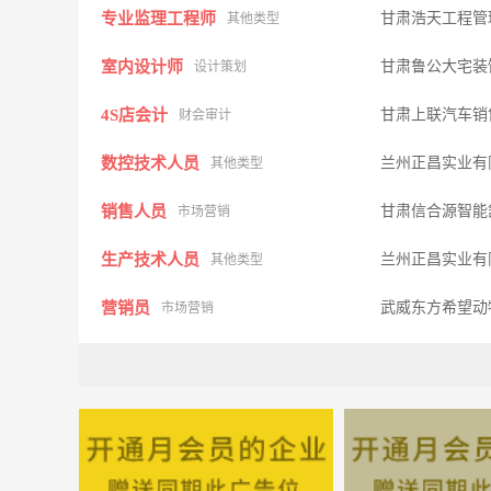
专业监理工程师
甘肃浩天工程管
其他类型
室内设计师
甘肃鲁公大宅装
设计策划
4S店会计
甘肃上联汽车销
财会审计
数控技术人员
兰州正昌实业有
其他类型
销售人员
甘肃信合源智能
市场营销
生产技术人员
兰州正昌实业有
其他类型
营销员
武威东方希望动
市场营销
经理助理
南通同华空调有
其它类型
业务员
南通品月广告有
其它类型
建筑电气及智能化
中铁西北科学研
其他类型