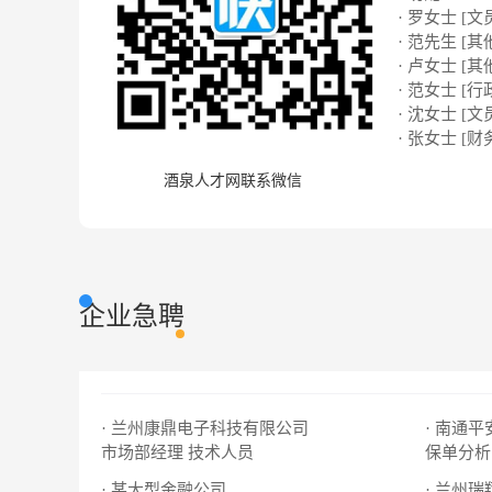
· 罗女士 [文
· 范先生 [其
· 卢女士 [其
· 范女士 [行
· 沈女士 [文
· 张女士 [财
酒泉人才网联系微信
企业急聘
· 兰州康鼎电子科技有限公司
· 南通
市场部经理
技术人员
保单分析
· 某大型金融公司
· 兰州