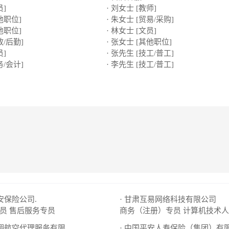
员]
· 刘女士 [教师]
他职位]
· 朱女士 [贸易/采购]
他职位]
· 林女士 [文员]
政/后勤]
· 张女士 [其他职位]
员]
· 张先生 [技工/普工]
务/会计]
· 李先生 [技工/普工]
平安保险公司.
· 甘肃互易网络科技有限公司
员
售后服务专员
商务（注册）专员
计算机技术人
瑞翔航空代理服务有限
· 中国平安人寿保险（集团）有