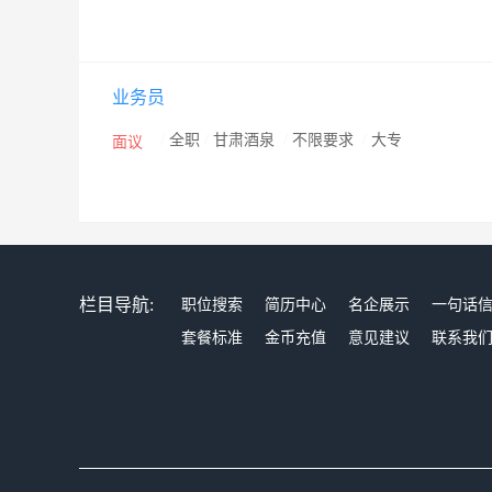
业务员
/
全职
/
甘肃酒泉
/
不限要求
/
大专
面议
栏目导航:
职位搜索
简历中心
名企展示
一句话
套餐标准
金币充值
意见建议
联系我