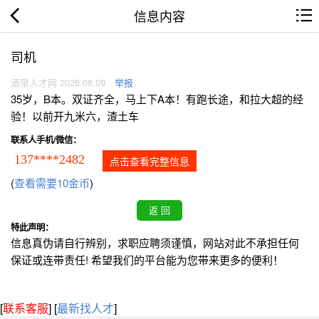
信息内容
司机
酒泉人才网 2026.08.09
举报
35岁，B本。双证齐全，马上下A本！有跑长途，和拉大超的经
验！以前开九米六，渣土车
联系人手机/微信：
137****2482
点击查看完整信息
(
查看需要10金币
)
特此声明：
信息真伪请自行辨别，求职应聘须谨慎，网站对此不承担任何
保证或连带责任! 希望我们的平台能为您带来更多的便利！
[
联系客服
]
[
最新找人才
]