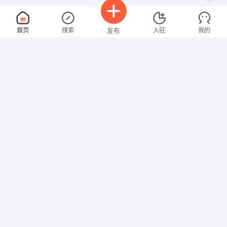
业务员
面议
首页
搜索
入驻
我的
发布
08-07
性别不限
经验不限
兰州瑞翔航空代理服务有限
申请
兰州市广场南路77号省统办2号楼
数控技术人员
面议
招聘信息
求职简历
08-07
性别不限
经验不限
兰州正昌实业有限公司
申请
兰州市安宁区桃林路223号
文员
面议
08-07
性别不限
经验不限
上海南晓消防工程设备有限公司
申请
上海市宝山区塘后支路166-168号